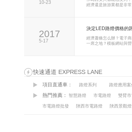
10-23
經濟還是旅游業都是非常
季之后，南湖換了“新裝”
決定LED路燈價格的
2017
經濟蕭條怎么辦？電子商
5-17
一席之地？模板網站與營
讓目標客戶愛上營銷型網
快速通道 EXPRESS LANE
項目直通車：
路燈系列
路燈應用案
熱門推薦：
智慧路燈
市電路燈
雙臂市
市電路燈批發
陜西市電路燈
陜西景觀燈