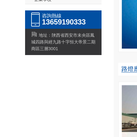
咨詢熱線
13659190333
地址：陜西省西安市未央區鳳
城四路與經九路十字恒大帝景二期
商區三層3001
路燈