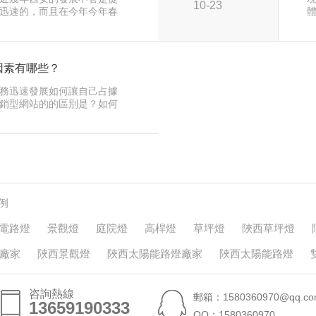
10-23
迅速的，而且在今年今年春
，給…
因素有哪些？
務迅速發展如何讓自己占據
銷型網站的的區別是？如何
站？對…
例
電路燈
景觀燈
庭院燈
高桿燈
草坪燈
陜西草坪燈
廠家
陜西景觀燈
陜西太陽能路燈廠家
陜西太陽能路燈
咨詢熱線
郵箱：1580360970@qq.co
13659190333
13659190333
QQ：1580360970