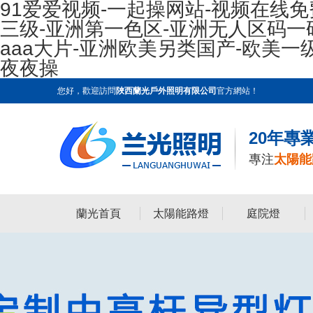
91爱爱视频-一起操网站-视频在线免
三级-亚洲第一色区-亚洲无人区码一
aaa大片-亚洲欧美另类国产-欧美一
夜夜操
您好，歡迎訪問
陜西蘭光戶外照明有限公司
官方網站！
20年專
專注
太陽能
蘭光首頁
太陽能路燈
庭院燈