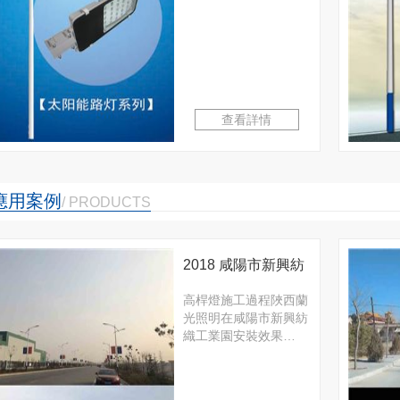
查看詳情
應用案例
/ PRODUCTS
2018 咸陽市新興紡
織工業園
高桿燈施工過程陜西蘭
光照明在咸陽市新興紡
織工業園安裝效果…