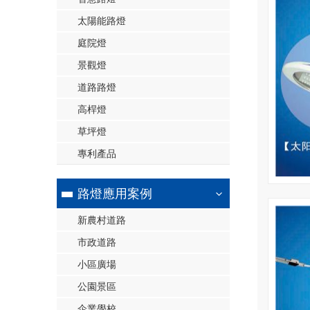
太陽能路燈
庭院燈
景觀燈
道路路燈
高桿燈
草坪燈
專利產品
路燈應用案例
新農村道路
市政道路
小區廣場
公園景區
企業學校