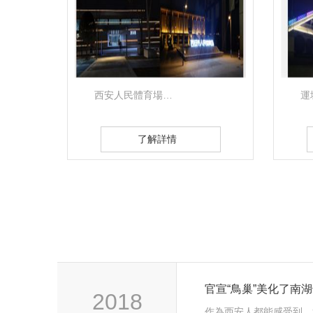
運城稷山汾河公園…
了解詳情
官宣“鳥巢”美化了南
2018
作為西安人都能感受到，