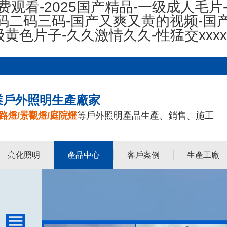
费观看-2025国产精品-一级成人毛片
码二码三码-国产又爽又黄的视频-国
级黄色片子-久久激情久久-性猛交xxx
業戶外照明生產廠家
路燈/景觀燈/庭院燈
等戶外照明產品生產、銷售、施工
亮化照明
產品中心
客戶案例
生產工廠