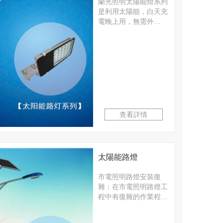
蘭光照明太陽能燈系列
是利用太陽能，白天充
電晚上用，無需外…
查看詳情
太陽能路燈
市電照明路燈安裝復
雜：在市電照明路燈工
程中有復雜的作業程…