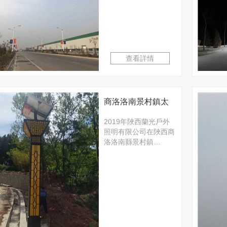
查看詳情
商洛洛南景村鎮太
陽能景觀燈項目
2019年陜西蘭光戶外
照明有限公司在陜西商
洛洛南縣景村鎮…