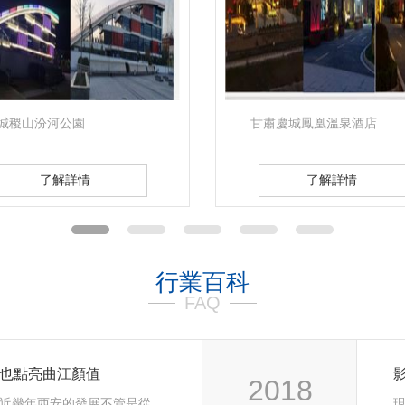
甘肅慶城鳳凰溫泉酒店…
咸陽先河夜市步行街…
了解詳情
了解詳情
行業百科
FAQ
湖也點亮曲江顏值
2018
近幾年西安的發展不管是從