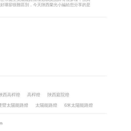
體好壞卻很難區別，今天陜西蘭光小編給您分享的是
影響太陽能路燈質量的因素是那…
陜西高桿燈
高桿燈
陜西庭院燈
雙臂太陽能路燈
太陽能路燈
6米太陽能路燈
m