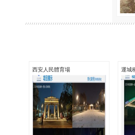
運城稷山汾河公園
甘