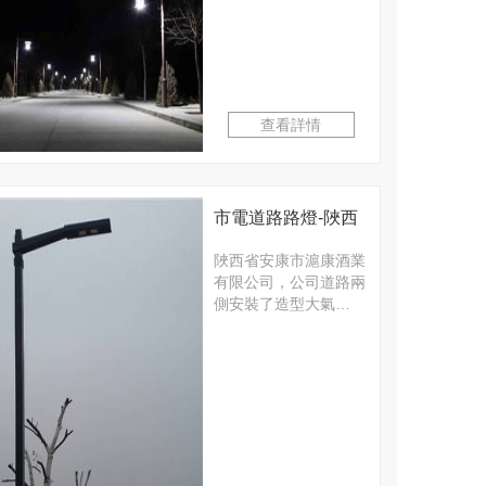
查看詳情
市電道路路燈-陜西
省安康市滬康酒業
陜西省安康市滬康酒業
有限公司，公司道路兩
有限公司路燈項目
側安裝了造型大氣…