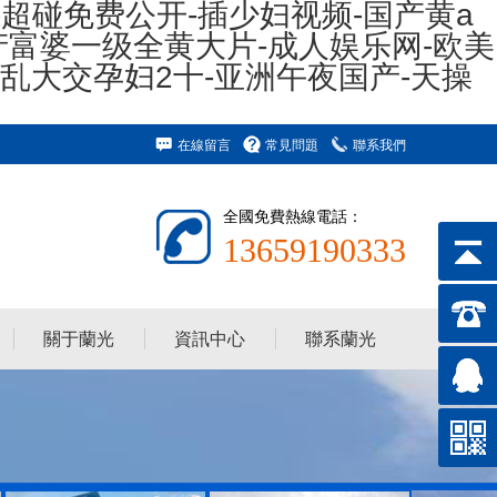
-超碰免费公开-插少妇视频-国产黄a
产富婆一级全黄大片-成人娱乐网-欧美
x乱大交孕妇2十-亚洲午夜国产-天操
在線留言
常見問題
聯系我們
全國免費熱線電話：
13659190333
關于蘭光
資訊中心
聯系蘭光