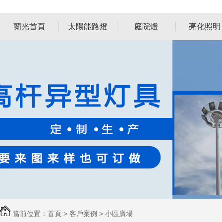
蘭光首頁
太陽能路燈
庭院燈
亮化照明
當前位置：
首頁
>
客戶案例
>
小區廣場