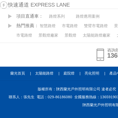
快速通道 EXPRESS LANE
項目直通車：
路燈系列
路燈應用案例
熱門推薦：
智慧路燈
市電路燈
雙臂市電路燈
景
市電路燈
景觀燈廠家
景觀燈
太陽能路燈廠家
咨詢
136
136
蘭光首頁
|
太陽能路燈
|
庭院燈
|
亮化照明
|
產品
版權所有：陜西蘭光戶外照明有限公司 違者必
聯系人：張先生 電話：029-86186080 全國服務熱線：136591
陜西蘭光戶外照明有