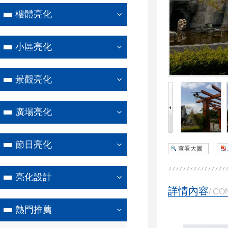
樓體亮化
小區亮化
景觀亮化
廣場亮化
節日亮化
查看大圖
亮化設計
詳情內容
/ CO
熱門推薦