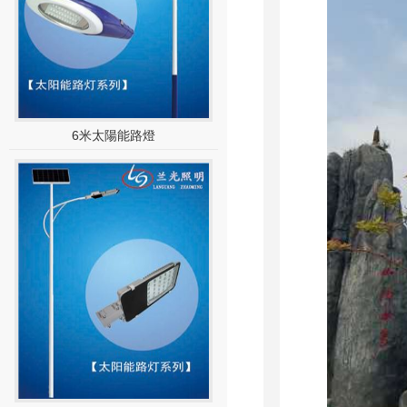
6米太陽能路燈