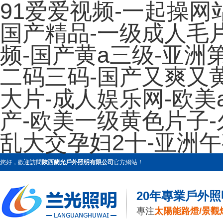
91爱爱视频-一起操网站
国产精品-一级成人毛
频-国产黄a三级-亚洲
二码三码-国产又爽又
大片-成人娱乐网-欧美
产-欧美一级黄色片子-
乱大交孕妇2十-亚洲
您好，歡迎訪問
陜西蘭光戶外照明有限公司
官方網站！
20年專業戶外
專注
太陽能路燈/景觀