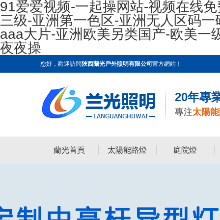
91爱爱视频-一起操网站-视频在线免
三级-亚洲第一色区-亚洲无人区码一
aaa大片-亚洲欧美另类国产-欧美一
夜夜操
您好，歡迎訪問
陜西蘭光戶外照明有限公司
官方網站！
20年專
專注
太陽能
蘭光首頁
太陽能路燈
庭院燈