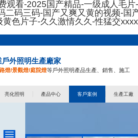
费观看-2025国产精品-一级成人毛片
码二码三码-国产又爽又黄的视频-国
级黄色片子-久久激情久久-性猛交xxx
業戶外照明生產廠家
路燈/景觀燈/庭院燈
等戶外照明產品生產、銷售、施工
亮化照明
產品中心
客戶案例
生產工廠