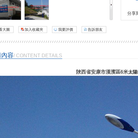
分享
看大圖
加入收藏夾
我要評價
告訴朋友
情內容
/ CONTENT DETAILS
陜西省安康市漢濱區
6米
太陽