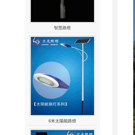
智慧路燈
6米太陽能路燈