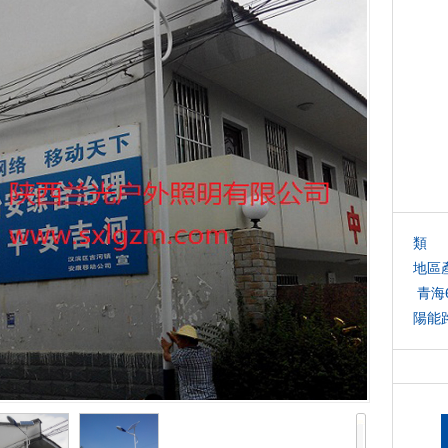
類 
地區
青海
陽能
燈-
市漢
目