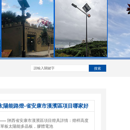
搜索
太陽能路燈-省安康市漢濱區項目哪家好
——
陜西省安康市漢濱區項目燈具詳情：燈桿高度
，單板太陽能多晶板，膠體電池