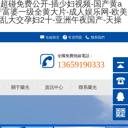
-超碰免费公开-插少妇视频-国产黄a
产富婆一级全黄大片-成人娱乐网-欧美
x乱大交孕妇2十-亚洲午夜国产-天操
在線留言
常見問題
聯系我們
全國免費熱線電話：
13659190333
關于蘭光
資訊中心
聯系蘭光