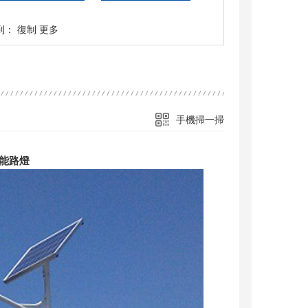
到：
復制
更多
手機掃一掃
能路燈