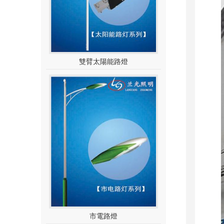
雙臂太陽能路燈
市電路燈